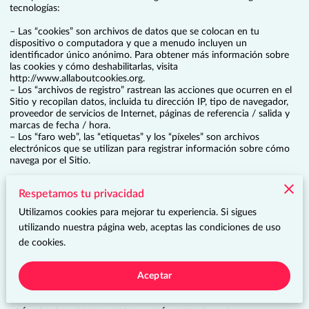
tecnologías:

– Las “cookies” son archivos de datos que se colocan en tu 
dispositivo o computadora y que a menudo incluyen un 
identificador único anónimo. Para obtener más información sobre 
las cookies y cómo deshabilitarlas, visita 
http://www.allaboutcookies.org
.

– Los “archivos de registro” rastrean las acciones que ocurren en el 
Sitio y recopilan datos, incluida tu dirección IP, tipo de navegador, 
proveedor de servicios de Internet, páginas de referencia / salida y 
marcas de fecha / hora.

– Los “faro web”, las “etiquetas” y los “píxeles” son archivos 
electrónicos que se utilizan para registrar información sobre cómo 
navega por el Sitio.

Además, cuando realizas una compra o intentas realizar una compra 
Respetamos tu privacidad
a través del Sitio, recopilamos cierta información tuya, incluido tu 
nombre, dirección de facturación, dirección de envío, información 
Utilizamos cookies para mejorar tu experiencia. Si sigues
de pago (incluidos los números de tarjeta de crédito, dirección de 
utilizando nuestra página web, aceptas las condiciones de uso
correo electrónico y número de teléfono). Nos referimos a esta 
de cookies.
información como “Información de compra”.

Cuando hablamos de “Información personal” en esta Política de 
Aceptar
privacidad, hablamos tanto de Información de navegación como de 
Información de compra.
